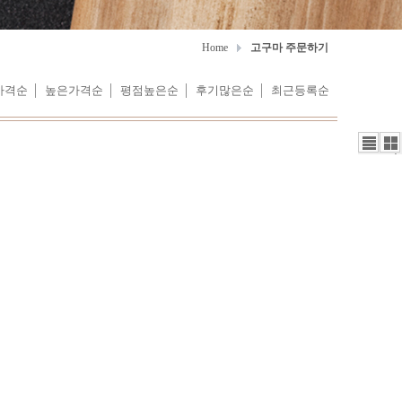
Home
고구마 주문하기
가격순
높은가격순
평점높은순
후기많은순
최근등록순
리
갤
스
러
트
리
뷰
뷰