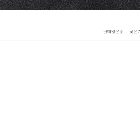
판매많은순
낮은